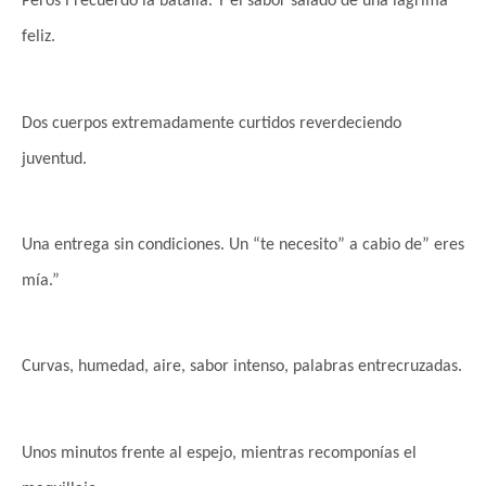
Peros i recuerdo la batalla. Y el sabor salado de una lágrima
feliz.
Dos cuerpos extremadamente curtidos reverdeciendo
juventud.
Una entrega sin condiciones. Un “te necesito” a cabio de” eres
mía.”
Curvas, humedad, aire, sabor intenso, palabras entrecruzadas.
Unos minutos frente al espejo, mientras recomponías el